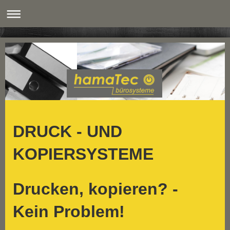
DRUCK - UND
KOPIERSYSTEME
Drucken, kopieren? -
Kein Problem!